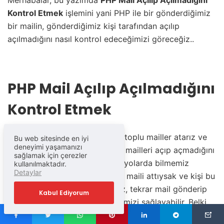
Kontrol Etmek
işlemini yani PHP ile bir gönderdiğimiz
bir mailin, gönderdiğimiz kişi tarafından açılıp
açılmadığını nasıl kontrol edeceğimizi göreceğiz..
PHP Mail Açılıp Açılmadığını
Kontrol Etmek
Bazen sistemlerimiz üzerinden toplu mailler atarız ve
Bu web sitesinde en iyi
deneyimi yaşamanızı
mail gönderdiğimiz kişilerin bu mailleri açıp açmadığını
sağlamak için çerezler
merak ederiz. Hatta bazı senaryolarda bilmemiz
kullanılmaktadır.
Detaylar
gerekir. Özellikle bir kampanya maili attıysak ve kişi bu
maili açmadıysa bunu bilmemiz, tekrar mail gönderip
Kabul Ediyorum
göndermememize karar vermemizi sağlayabilir. Belki
maili açtıysa ama bir etkileşimde bulunmadıysa neden