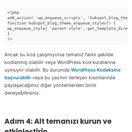
<?php

add_action( 'wp_enqueue_scripts', 'hubspot_blog_theme
function hubspot_blog_theme_enqueue_styles() {

wp_enqueue_style( 'parent-style', get_template_direct
}

?>
Ancak bu kod çalışmıyorsa temanız farklı şekilde
kodlanmış olabilir veya WordPress kod kurallarına
uymuyor olabilir. Bu durumda
WordPress Kodeksine
başvurabilir
veya bu yazının ilerleyen kısımlarında
paylaşacağımız diğer yöntemlerden birini
deneyebilirsiniz.
Adım 4: Alt temanızı kurun ve
etkinleştirin.