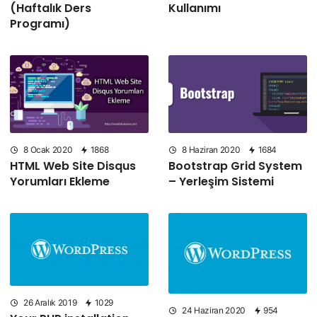
(Haftalık Ders
Kullanımı
Programı)
8 Ocak 2020
1868
8 Haziran 2020
1684
HTML Web Site Disqus
Bootstrap Grid System
Yorumları Ekleme
– Yerleşim Sistemi
26 Aralık 2019
1029
24 Haziran 2020
954