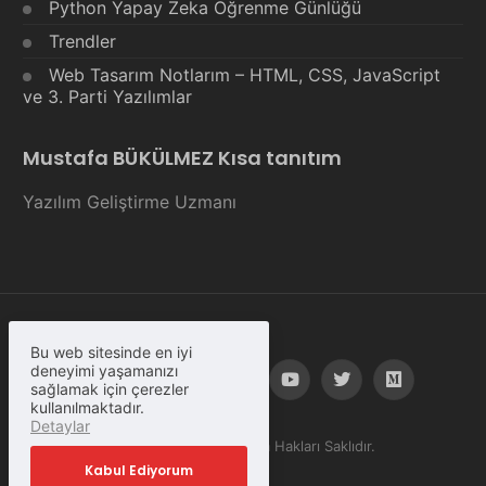
Python Yapay Zeka Öğrenme Günlüğü
Trendler
Web Tasarım Notlarım – HTML, CSS, JavaScript
ve 3. Parti Yazılımlar
Mustafa BÜKÜLMEZ Kısa tanıtım
Yazılım Geliştirme Uzmanı
Bu web sitesinde en iyi
deneyimi yaşamanızı
sağlamak için çerezler
kullanılmaktadır.
Detaylar
© Copyright 2023, Tüm Hakları Saklıdır.
Kabul Ediyorum