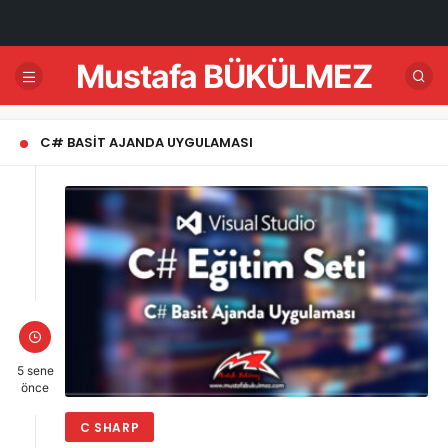
Mustafa BÜKÜLMEZ
C# BASIT AJANDA UYGULAMASI
5 sene
önce
C SHARP