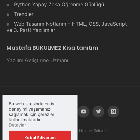
Python Yapay Zeka Öğrenme Günlüğü
Trendler
Web Tasarım Notlarım – HTML, CSS, JavaScript
ve 3. Parti Yazılımlar
Mustafa BÜKÜLMEZ Kısa tanıtım
Yazılım Geliştirme Uzmanı
Bu web sitesinde en iyi
deneyimi yaşamanızı
sağlamak için çerezler
kullanılmaktadır.
Detaylar
© Copyright 2023, Tüm Hakları Saklıdır.
Kabul Ediyorum