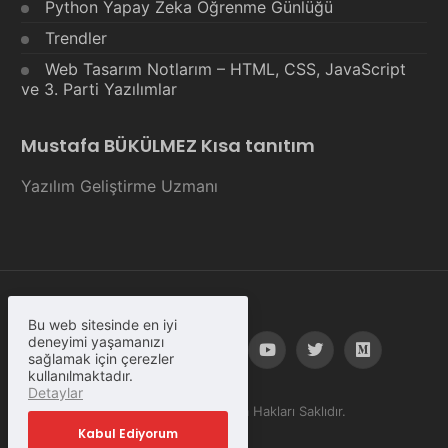
Python Yapay Zeka Öğrenme Günlüğü
Trendler
Web Tasarım Notlarım – HTML, CSS, JavaScript
ve 3. Parti Yazılımlar
Mustafa BÜKÜLMEZ Kısa tanıtım
Yazılım Geliştirme Uzmanı
Bu web sitesinde en iyi
deneyimi yaşamanızı
sağlamak için çerezler
kullanılmaktadır.
Detaylar
© Copyright 2023, Tüm Hakları Saklıdır.
Kabul Ediyorum