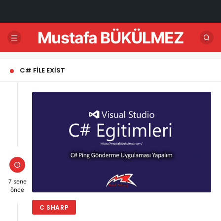
Mustafa BÜKÜLMEZ
C# FILE EXIST
7 sene
önce
C SHARP