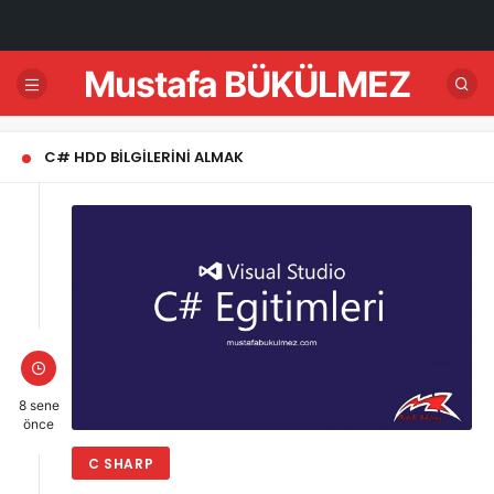
Mustafa BÜKÜLMEZ
C# HDD BILGILERINI ALMAK
8 sene
önce
C SHARP