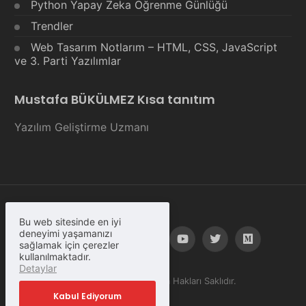
Python Yapay Zeka Öğrenme Günlüğü
Trendler
Web Tasarım Notlarım – HTML, CSS, JavaScript
ve 3. Parti Yazılımlar
Mustafa BÜKÜLMEZ Kısa tanıtım
Yazılım Geliştirme Uzmanı
Bu web sitesinde en iyi
deneyimi yaşamanızı
sağlamak için çerezler
kullanılmaktadır.
Detaylar
© Copyright 2023, Tüm Hakları Saklıdır.
Kabul Ediyorum