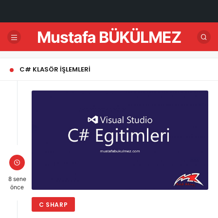
Mustafa BÜKÜLMEZ
C# KLASÖR İŞLEMLERI
8 sene
önce
C SHARP