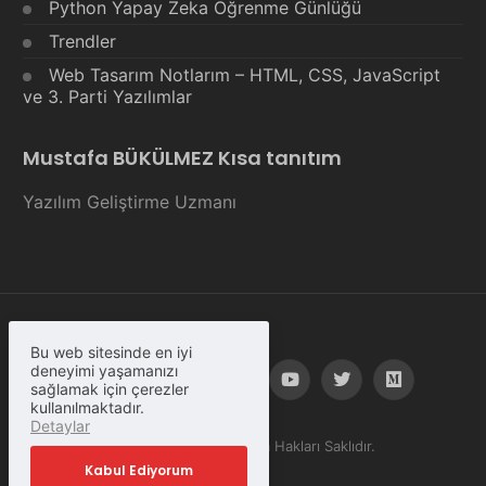
Python Yapay Zeka Öğrenme Günlüğü
Trendler
Web Tasarım Notlarım – HTML, CSS, JavaScript
ve 3. Parti Yazılımlar
Mustafa BÜKÜLMEZ Kısa tanıtım
Yazılım Geliştirme Uzmanı
Bu web sitesinde en iyi
deneyimi yaşamanızı
sağlamak için çerezler
kullanılmaktadır.
Detaylar
© Copyright 2023, Tüm Hakları Saklıdır.
Kabul Ediyorum