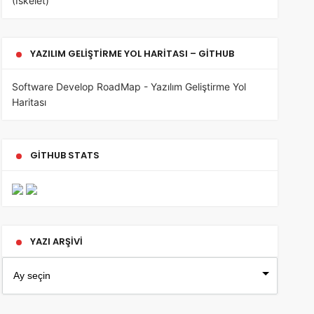
(İskelet)
YAZILIM GELIŞTIRME YOL HARITASI – GITHUB
Software Develop RoadMap - Yazılım Geliştirme Yol
Haritası
GITHUB STATS
YAZI ARŞIVI