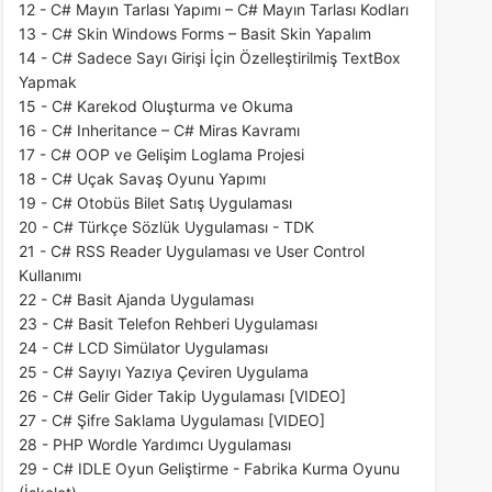
12 - C# Mayın Tarlası Yapımı – C# Mayın Tarlası Kodları
13 - C# Skin Windows Forms – Basit Skin Yapalım
14 - C# Sadece Sayı Girişi İçin Özelleştirilmiş TextBox
Yapmak
15 - C# Karekod Oluşturma ve Okuma
16 - C# Inheritance – C# Miras Kavramı
17 - C# OOP ve Gelişim Loglama Projesi
18 - C# Uçak Savaş Oyunu Yapımı
19 - C# Otobüs Bilet Satış Uygulaması
20 - C# Türkçe Sözlük Uygulaması - TDK
21 - C# RSS Reader Uygulaması ve User Control
Kullanımı
22 - C# Basit Ajanda Uygulaması
23 - C# Basit Telefon Rehberi Uygulaması
24 - C# LCD Simülator Uygulaması
25 - C# Sayıyı Yazıya Çeviren Uygulama
26 - C# Gelir Gider Takip Uygulaması [VIDEO]
27 - C# Şifre Saklama Uygulaması [VIDEO]
28 - PHP Wordle Yardımcı Uygulaması
29 - C# IDLE Oyun Geliştirme - Fabrika Kurma Oyunu