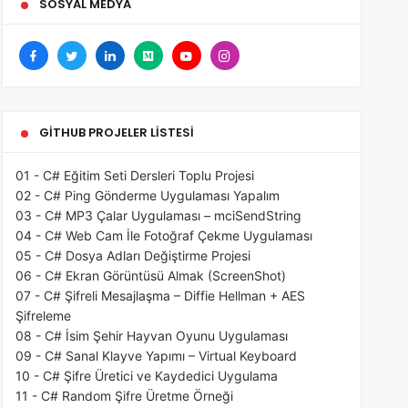
SOSYAL MEDYA
GITHUB PROJELER LISTESI
01 - C# Eğitim Seti Dersleri Toplu Projesi
02 - C# Ping Gönderme Uygulaması Yapalım
03 - C# MP3 Çalar Uygulaması – mciSendString
04 - C# Web Cam İle Fotoğraf Çekme Uygulaması
05 - C# Dosya Adları Değiştirme Projesi
06 - C# Ekran Görüntüsü Almak (ScreenShot)
07 - C# Şifreli Mesajlaşma – Diffie Hellman + AES
Şifreleme
08 - C# İsim Şehir Hayvan Oyunu Uygulaması
09 - C# Sanal Klayve Yapımı – Virtual Keyboard
10 - C# Şifre Üretici ve Kaydedici Uygulama
11 - C# Random Şifre Üretme Örneği