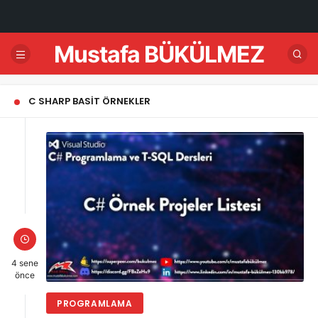
Mustafa BÜKÜLMEZ
C SHARP BASIT ÖRNEKLER
4 sene
önce
PROGRAMLAMA