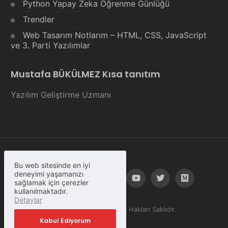
Python Yapay Zeka Öğrenme Günlüğü
Trendler
Web Tasarım Notlarım – HTML, CSS, JavaScript
ve 3. Parti Yazılımlar
Mustafa BÜKÜLMEZ Kısa tanıtım
Yazılım Geliştirme Uzmanı
Bu web sitesinde en iyi
deneyimi yaşamanızı
sağlamak için çerezler
kullanılmaktadır.
Detaylar
© Copyright 2023, Tüm Hakları Saklıdır.
Kabul Ediyorum