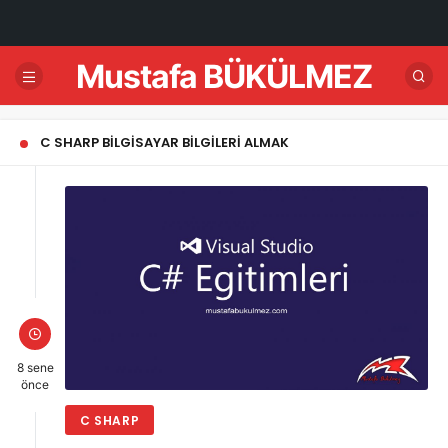
Mustafa BÜKÜLMEZ
C SHARP BILGISAYAR BILGILERI ALMAK
8 sene
önce
C SHARP