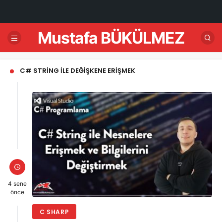
Mustafa BÜKÜLMEZ
C# STRING ILE DEĞIŞKENE ERIŞMEK
4 sene
önce
C SHARP