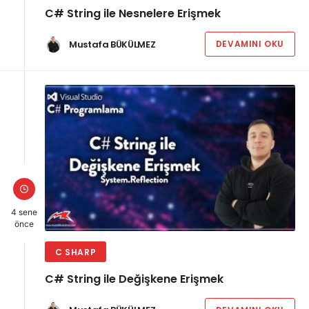
C# String ile Nesnelere Erişmek
Mustafa BÜKÜLMEZ
DEVAMINI OKU
4 sene
önce
C SHARP
C# String ile Değişkene Erişmek