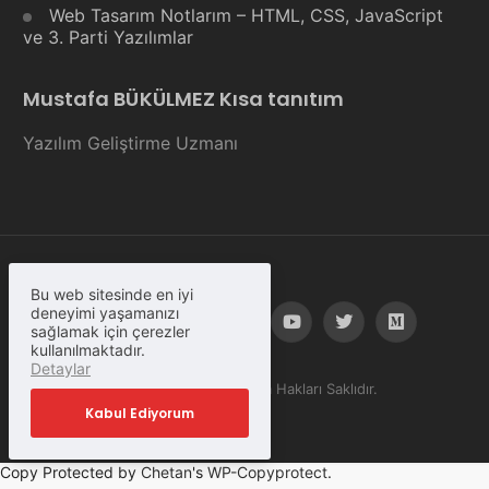
Web Tasarım Notlarım – HTML, CSS, JavaScript
ve 3. Parti Yazılımlar
Mustafa BÜKÜLMEZ Kısa tanıtım
Yazılım Geliştirme Uzmanı
Bu web sitesinde en iyi
deneyimi yaşamanızı
sağlamak için çerezler
kullanılmaktadır.
Detaylar
© Copyright 2023, Tüm Hakları Saklıdır.
Kabul Ediyorum
Copy Protected by
Chetan
's
WP-Copyprotect
.