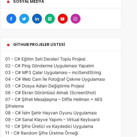
SOSYAL MEDYA
GITHUB PROJELER LISTESI
01 - C# Eğitim Seti Dersleri Toplu Projesi
02 - C# Ping Gönderme Uygulaması Yapalım
03 - C# MP3 Çalar Uygulaması – mciSendString
04 - C# Web Cam İle Fotoğraf Çekme Uygulaması
05 - C# Dosya Adları Değiştirme Projesi
06 - C# Ekran Görüntüsü Almak (ScreenShot)
07 - C# Şifreli Mesajlaşma – Diffie Hellman + AES
Şifreleme
08 - C# İsim Şehir Hayvan Oyunu Uygulaması
09 - C# Sanal Klayve Yapımı – Virtual Keyboard
10 - C# Şifre Üretici ve Kaydedici Uygulama
11 - C# Random Şifre Üretme Örneği