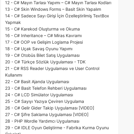
12 - C# Mayın Tarlası Yapımı – C# Mayın Tarlası Kodları
13 - C# Skin Windows Forms – Basit Skin Yapalım
14 - C# Sadece Sayı Girişi İçin Özelleştirilmiş TextBox
Yapmak
15 - C# Karekod Oluşturma ve Okuma
16 - C# Inheritance – C# Miras Kavramı
17 - C# OOP ve Gelişim Loglama Projesi
18 - C# Uçak Savaş Oyunu Yapımı
19 - C# Otobüs Bilet Satış Uygulaması
20 - C# Türkçe Sözlük Uygulaması - TDK
21 - C# RSS Reader Uygulaması ve User Control
Kullanımı
22 - C# Basit Ajanda Uygulaması
23 - C# Basit Telefon Rehberi Uygulaması
24 - C# LCD Simülator Uygulaması
25 - C# Sayıyı Yazıya Çeviren Uygulama
26 - C# Gelir Gider Takip Uygulaması [VIDEO]
27 - C# Şifre Saklama Uygulaması [VIDEO]
28 - PHP Wordle Yardımcı Uygulaması
29 - C# IDLE Oyun Geliştirme - Fabrika Kurma Oyunu