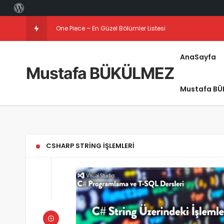
One Piece – En Güzel Bölümler Listesi
AnaSayfa
Mustafa BÜKÜLMEZ
Mustafa BÜ
CSHARP STRING IŞLEMLERI