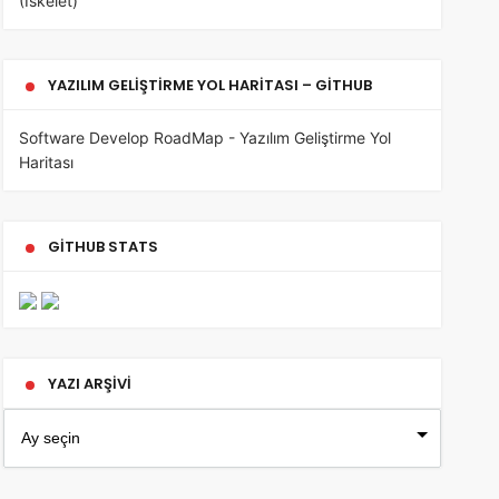
(İskelet)
YAZILIM GELIŞTIRME YOL HARITASI – GITHUB
Software Develop RoadMap - Yazılım Geliştirme Yol
Haritası
GITHUB STATS
YAZI ARŞIVI