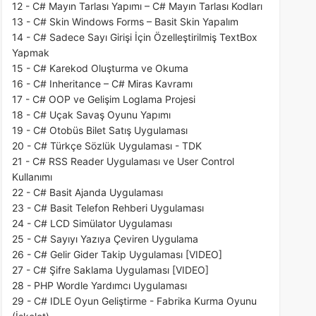
12 - C# Mayın Tarlası Yapımı – C# Mayın Tarlası Kodları
13 - C# Skin Windows Forms – Basit Skin Yapalım
14 - C# Sadece Sayı Girişi İçin Özelleştirilmiş TextBox
Yapmak
15 - C# Karekod Oluşturma ve Okuma
16 - C# Inheritance – C# Miras Kavramı
17 - C# OOP ve Gelişim Loglama Projesi
18 - C# Uçak Savaş Oyunu Yapımı
19 - C# Otobüs Bilet Satış Uygulaması
20 - C# Türkçe Sözlük Uygulaması - TDK
21 - C# RSS Reader Uygulaması ve User Control
Kullanımı
22 - C# Basit Ajanda Uygulaması
23 - C# Basit Telefon Rehberi Uygulaması
24 - C# LCD Simülator Uygulaması
25 - C# Sayıyı Yazıya Çeviren Uygulama
26 - C# Gelir Gider Takip Uygulaması [VIDEO]
27 - C# Şifre Saklama Uygulaması [VIDEO]
28 - PHP Wordle Yardımcı Uygulaması
29 - C# IDLE Oyun Geliştirme - Fabrika Kurma Oyunu