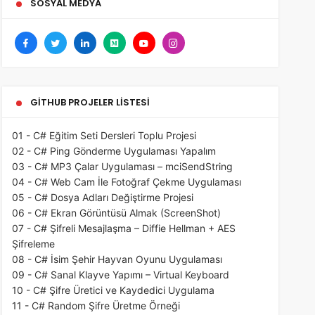
SOSYAL MEDYA
GITHUB PROJELER LISTESI
01 - C# Eğitim Seti Dersleri Toplu Projesi
02 - C# Ping Gönderme Uygulaması Yapalım
03 - C# MP3 Çalar Uygulaması – mciSendString
04 - C# Web Cam İle Fotoğraf Çekme Uygulaması
05 - C# Dosya Adları Değiştirme Projesi
06 - C# Ekran Görüntüsü Almak (ScreenShot)
07 - C# Şifreli Mesajlaşma – Diffie Hellman + AES
Şifreleme
08 - C# İsim Şehir Hayvan Oyunu Uygulaması
09 - C# Sanal Klayve Yapımı – Virtual Keyboard
10 - C# Şifre Üretici ve Kaydedici Uygulama
11 - C# Random Şifre Üretme Örneği