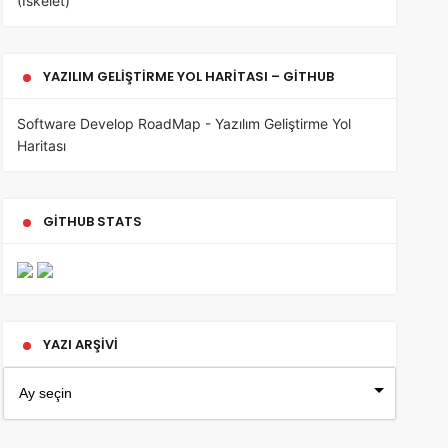
(İskelet)
YAZILIM GELIŞTIRME YOL HARITASI – GITHUB
Software Develop RoadMap - Yazılım Geliştirme Yol
Haritası
GITHUB STATS
YAZI ARŞIVI