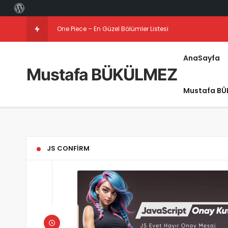
One Piece – En Güzel Bölümler Listesi
AnaSayfa
Mustafa BÜKÜLMEZ
Mustafa BÜ
JS CONFIRM