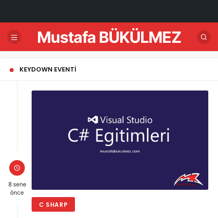
Mustafa BÜKÜLMEZ
KEYDOWN EVENTI
8 sene
önce
C SHARP