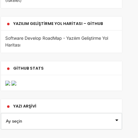
(İskelet)
YAZILIM GELIŞTIRME YOL HARITASI – GITHUB
Software Develop RoadMap - Yazılım Geliştirme Yol
Haritası
GITHUB STATS
YAZI ARŞIVI