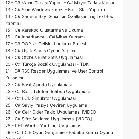
12 - C# Mayın Tarlası Yapımı – C# Mayın Tarlası Kodları
13 - C# Skin Windows Forms – Basit Skin Yapalım
14 - C# Sadece Sayı Girişi İçin Özelleştirilmiş TextBox
Yapmak
15 - C# Karekod Oluşturma ve Okuma
16 - C# Inheritance – C# Miras Kavramı
17 - C# OOP ve Gelişim Loglama Projesi
18 - C# Uçak Savaş Oyunu Yapımı
19 - C# Otobüs Bilet Satış Uygulaması
20 - C# Türkçe Sözlük Uygulaması - TDK
21 - C# RSS Reader Uygulaması ve User Control
Kullanımı
22 - C# Basit Ajanda Uygulaması
23 - C# Basit Telefon Rehberi Uygulaması
24 - C# LCD Simülator Uygulaması
25 - C# Sayıyı Yazıya Çeviren Uygulama
26 - C# Gelir Gider Takip Uygulaması [VIDEO]
27 - C# Şifre Saklama Uygulaması [VIDEO]
28 - PHP Wordle Yardımcı Uygulaması
29 - C# IDLE Oyun Geliştirme - Fabrika Kurma Oyunu