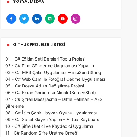
SOSYAL MEDYA
GITHUB PROJELER LISTESI
01 - C# Eğitim Seti Dersleri Toplu Projesi
02 - C# Ping Gönderme Uygulaması Yapalım
03 - C# MP3 Çalar Uygulaması – mciSendString
04 - C# Web Cam İle Fotoğraf Çekme Uygulaması
05 - C# Dosya Adları Değiştirme Projesi
06 - C# Ekran Görüntüsü Almak (ScreenShot)
07 - C# Şifreli Mesajlaşma – Diffie Hellman + AES
Şifreleme
08 - C# İsim Şehir Hayvan Oyunu Uygulaması
09 - C# Sanal Klayve Yapımı – Virtual Keyboard
10 - C# Şifre Üretici ve Kaydedici Uygulama
11 - C# Random Şifre Üretme Örneği