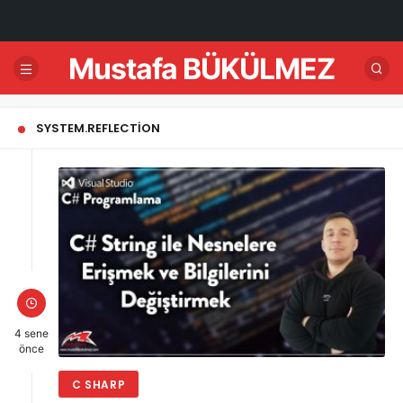
Mustafa BÜKÜLMEZ
SYSTEM.REFLECTION
4 sene
önce
C SHARP