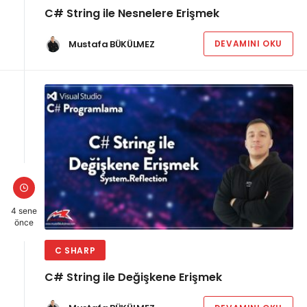
C# String ile Nesnelere Erişmek
Mustafa BÜKÜLMEZ
DEVAMINI OKU
4 sene
önce
C SHARP
C# String ile Değişkene Erişmek