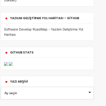
(İskelet)
YAZILIM GELIŞTIRME YOL HARITASI – GITHUB
Software Develop RoadMap - Yazılım Geliştirme Yol
Haritası
GITHUB STATS
YAZI ARŞIVI