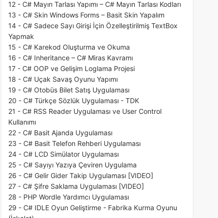
12 - C# Mayın Tarlası Yapımı – C# Mayın Tarlası Kodları
13 - C# Skin Windows Forms – Basit Skin Yapalım
14 - C# Sadece Sayı Girişi İçin Özelleştirilmiş TextBox
Yapmak
15 - C# Karekod Oluşturma ve Okuma
16 - C# Inheritance – C# Miras Kavramı
17 - C# OOP ve Gelişim Loglama Projesi
18 - C# Uçak Savaş Oyunu Yapımı
19 - C# Otobüs Bilet Satış Uygulaması
20 - C# Türkçe Sözlük Uygulaması - TDK
21 - C# RSS Reader Uygulaması ve User Control
Kullanımı
22 - C# Basit Ajanda Uygulaması
23 - C# Basit Telefon Rehberi Uygulaması
24 - C# LCD Simülator Uygulaması
25 - C# Sayıyı Yazıya Çeviren Uygulama
26 - C# Gelir Gider Takip Uygulaması [VIDEO]
27 - C# Şifre Saklama Uygulaması [VIDEO]
28 - PHP Wordle Yardımcı Uygulaması
29 - C# IDLE Oyun Geliştirme - Fabrika Kurma Oyunu