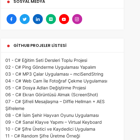
SOSYAL MEDYA
GITHUB PROJELER LISTESI
01 - C# Eğitim Seti Dersleri Toplu Projesi
02 - C# Ping Gönderme Uygulaması Yapalım
03 - C# MP3 Çalar Uygulaması – mciSendString
04 - C# Web Cam İle Fotoğraf Çekme Uygulaması
05 - C# Dosya Adları Değiştirme Projesi
06 - C# Ekran Görüntüsü Almak (ScreenShot)
07 - C# Şifreli Mesajlaşma – Diffie Hellman + AES
Şifreleme
08 - C# İsim Şehir Hayvan Oyunu Uygulaması
09 - C# Sanal Klayve Yapımı – Virtual Keyboard
10 - C# Şifre Üretici ve Kaydedici Uygulama
11 - C# Random Şifre Üretme Örneği