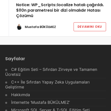
Notice: WP_Scripts::localize hatalı çağırıldı.
$l10n parametresi bir dizi olmalıdır Hatası
Çözümü
Mustafa BÜKÜLMEZ
DEVAMINI OKU
Sayfalar
C# Eğitim Seti – Sıfırdan Zirveye ve Tamamen
Ücretsiz
C++ İle Sıfırdan Yapay Zeka Uygulamaları
Geliştirme
Hakkımda
İnternette ‘Mustafa BÜKÜLMEZ’
Microsoft SQL Server & T-SQL Eğitim Seti