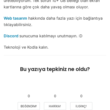
üretebiliyorum. Tek sorun 10+ GB belleği olan ekran
kartlarına göre çok daha yavaş olması oluyor.
Web tasarım
hakkında daha fazla yazı için bağlantıya
tıklayabilirsiniz.
Discord
sunucuma katılmayı unutmayın. :D
Teknoloji ve Kodla kalın.
Bu yazıya tepkiniz ne oldu?
0
0
0
BEĞENDIM!
HARIKA!
İLGINÇ!