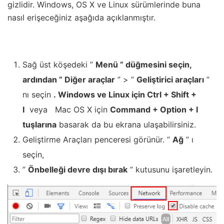
gizlidir.
Windows, OS X ve Linux sürümlerinde buna
nasıl erişeceğiniz aşağıda açıklanmıştır.
Sağ üst köşedeki ”
Menü ” düğmesini seçin,
ardından ”
Diğer araçlar
” > ”
Geliştirici araçları
”
nı seçin
.
Windows ve Linux için Ctrl + Shift +
I
veya Mac OS X için
Command + Option + I
tuşlarına
basarak da bu ekrana ulaşabilirsiniz.
Geliştirme Araçları penceresi görünür. ”
Ağ
” ı
seçin,
”
Önbelleği devre dışı bırak
” kutusunu işaretleyin.