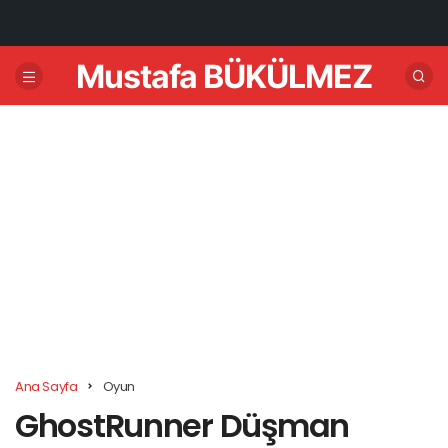
Mustafa BÜKÜLMEZ
Ana Sayfa
Oyun
GhostRunner Düşman