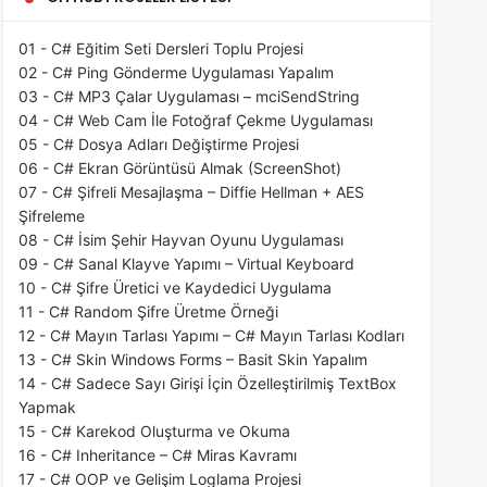
01 - C# Eğitim Seti Dersleri Toplu Projesi
02 - C# Ping Gönderme Uygulaması Yapalım
03 - C# MP3 Çalar Uygulaması – mciSendString
04 - C# Web Cam İle Fotoğraf Çekme Uygulaması
05 - C# Dosya Adları Değiştirme Projesi
06 - C# Ekran Görüntüsü Almak (ScreenShot)
07 - C# Şifreli Mesajlaşma – Diffie Hellman + AES
Şifreleme
08 - C# İsim Şehir Hayvan Oyunu Uygulaması
09 - C# Sanal Klayve Yapımı – Virtual Keyboard
10 - C# Şifre Üretici ve Kaydedici Uygulama
11 - C# Random Şifre Üretme Örneği
12 - C# Mayın Tarlası Yapımı – C# Mayın Tarlası Kodları
13 - C# Skin Windows Forms – Basit Skin Yapalım
14 - C# Sadece Sayı Girişi İçin Özelleştirilmiş TextBox
Yapmak
15 - C# Karekod Oluşturma ve Okuma
16 - C# Inheritance – C# Miras Kavramı
17 - C# OOP ve Gelişim Loglama Projesi