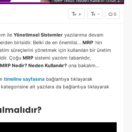
MRP Nedir Neden Kullanılmalıdır 2
+
-
0
ım ile
Yönetimsel Sistemler
yazılarıma devam
erden birisidir. Belki de en önemlisi…
MRP
‘nin
retim süreçlerini yönetmek için kullanılan bir üretim
idir. Çoğu
MRP
sistemi yazılım tabanlıdır,
MRP Nedir? Neden Kullanılır?
ona bakalım…
ım
timeline sayfasına
bağlantıya tıklayarak
kategorisine ait yazılara da bağlantıya tıklayarak
ılmalıdır?