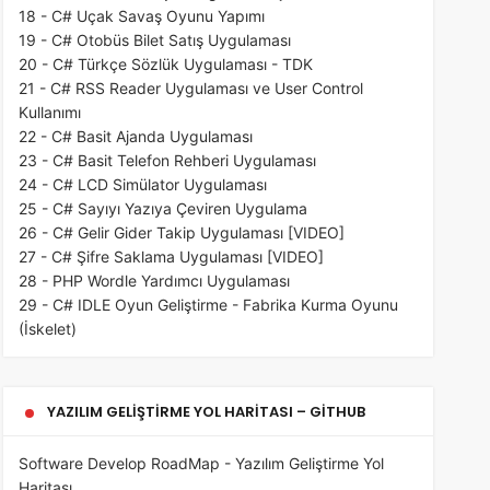
18 - C# Uçak Savaş Oyunu Yapımı
19 - C# Otobüs Bilet Satış Uygulaması
20 - C# Türkçe Sözlük Uygulaması - TDK
21 - C# RSS Reader Uygulaması ve User Control
Kullanımı
22 - C# Basit Ajanda Uygulaması
23 - C# Basit Telefon Rehberi Uygulaması
24 - C# LCD Simülator Uygulaması
25 - C# Sayıyı Yazıya Çeviren Uygulama
26 - C# Gelir Gider Takip Uygulaması [VIDEO]
27 - C# Şifre Saklama Uygulaması [VIDEO]
28 - PHP Wordle Yardımcı Uygulaması
29 - C# IDLE Oyun Geliştirme - Fabrika Kurma Oyunu
(İskelet)
YAZILIM GELIŞTIRME YOL HARITASI – GITHUB
Software Develop RoadMap - Yazılım Geliştirme Yol
Haritası