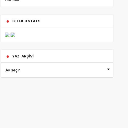
GITHUB STATS
YAZI ARŞIVI