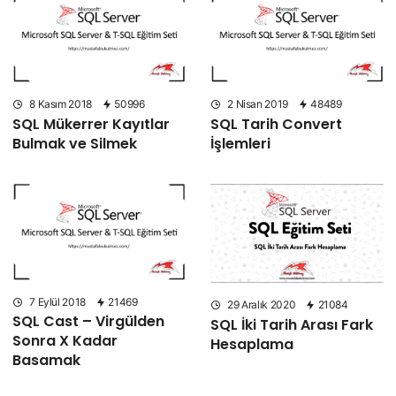
8 Kasım 2018
50996
2 Nisan 2019
48489
SQL Mükerrer Kayıtlar
SQL Tarih Convert
Bulmak ve Silmek
İşlemleri
7 Eylül 2018
21469
29 Aralık 2020
21084
SQL Cast – Virgülden
SQL İki Tarih Arası Fark
Sonra X Kadar
Hesaplama
Basamak