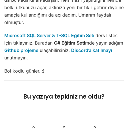
da bu kadardı arkadaşlar. Hem nasıl yapıldığını hemde
belki ufkunuzu açar, aklınıza yeni bir fikir getirir diye ne
amaçla kullandığımı da açıkladım. Umarım faydalı
olmuştur.
Microsoft SQL Server & T-SQL Eğitim Seti
ders listesi
için tıklayınız. Buradan
C# Eğitim Seti
mde yayınladığım
Github projeme
ulaşabilirsiniz.
Discord’a katılmayı
unutmayın.
Bol kodlu günler. :)
Bu yazıya tepkiniz ne oldu?
0
0
0