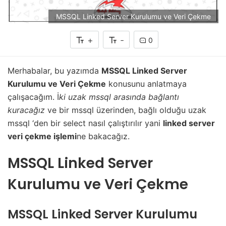
MSSQL Linked Server Kurulumu ve Veri Çekme
+
-
0
Merhabalar, bu yazımda
MSSQL Linked Server
Kurulumu ve Veri Çekme
konusunu anlatmaya
çalışacağım. İ
ki uzak mssql arasında bağlantı
kuracağız
ve bir mssql üzerinden, bağlı olduğu uzak
mssql ‘den bir select nasıl çalıştırılır yani
linked server
veri çekme işlemi
ne bakacağız.
MSSQL Linked Server
Kurulumu ve Veri Çekme
MSSQL Linked Server Kurulumu