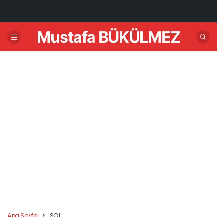
Mustafa BÜKÜLMEZ
Ana Sayfa
SQL