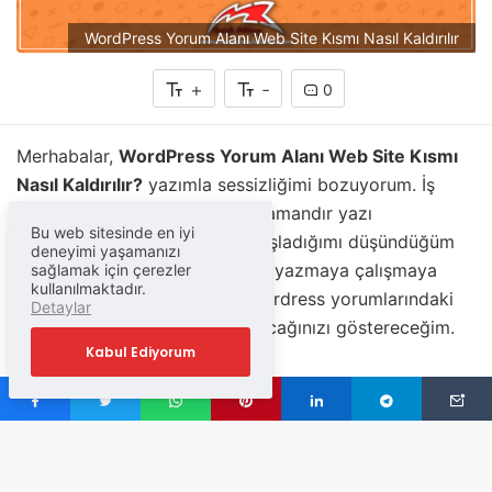
WordPress Yorum Alanı Web Site Kısmı Nasıl Kaldırılır
+
-
0
Merhabalar,
WordPress Yorum Alanı Web Site Kısmı
Nasıl Kaldırılır?
yazımla sessizliğimi bozuyorum. İş
yoğunluğumdan dolayı uzun zamandır yazı
Bu web sitesinde en iyi
yazamıyordum. Siteyi fazla boşladığımı düşündüğüm
deneyimi yaşamanızı
içinde kısa kısa da olsa yazılar yazmaya çalışmaya
sağlamak için çerezler
kullanılmaktadır.
karar verdim. Bugün sizlere wordress yorumlarındaki
Detaylar
web sitesi kısmını nasıl kaldıracağınızı göstereceğim.
Kabul Ediyorum
WordPress Yorum Alanı
Web Site Kısmı Nasıl