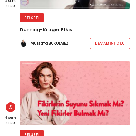
3 sene
önce
FELSEFI
Dunning-Kruger Etkisi
Mustafa BÜKÜLMEZ
DEVAMINI OKU
4 sene
önce
FELSEFI