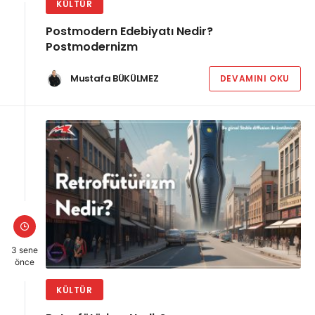
KÜLTÜR
Postmodern Edebiyatı Nedir?
Postmodernizm
Mustafa BÜKÜLMEZ
DEVAMINI OKU
3 sene
önce
KÜLTÜR