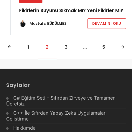
Fikirlerin Suyunu Sıkmak Mı? Yeni Fikirler Mi?
Mustafa BÜKÜLMEZ
DEVAMINI OKU
1
2
3
…
5
Sayfalar
C# Eğitim Seti – Sıfırdan Zirveye ve Tamamen
Ücretsiz
C++ İle Sıfırdan Yapay Zeka Uygulamaları
Geliştirme
Hakkımda