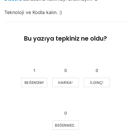
Teknoloji ve Kodla kalın. :)
Bu yazıya tepkiniz ne oldu?
1
0
0
BEĞENDIM!
HARIKA!
İLGINÇ!
0
BEĞENMEDIM