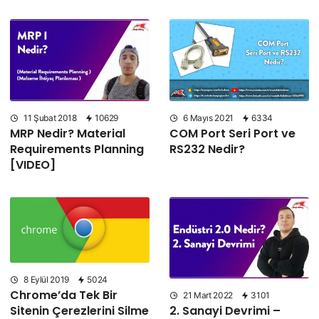
11 Şubat 2018
10629
6 Mayıs 2021
6334
MRP Nedir? Material
COM Port Seri Port ve
Requirements Planning
RS232 Nedir?
[VIDEO]
8 Eylül 2019
5024
Chrome’da Tek Bir
21 Mart 2022
3101
2. Sanayi Devrimi –
Sitenin Çerezlerini Silme