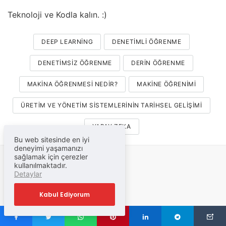
Teknoloji ve Kodla kalın. :)
DEEP LEARNING
DENETIMLI ÖĞRENME
DENETIMSIZ ÖĞRENME
DERIN ÖĞRENME
MAKINA ÖĞRENMESI NEDIR?
MAKINE ÖĞRENIMI
ÜRETIM VE YÖNETIM SISTEMLERININ TARIHSEL GELIŞIMI
YAPAY ZEKA
Bu web sitesinde en iyi
deneyimi yaşamanızı
sağlamak için çerezler
kullanılmaktadır.
Detaylar
Kabul Ediyorum