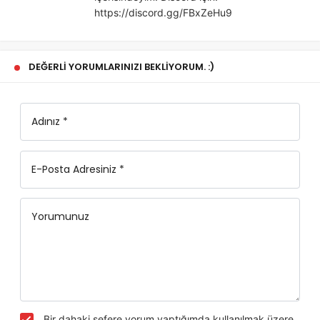
https://discord.gg/FBxZeHu9
DEĞERLI YORUMLARINIZI BEKLIYORUM. :)
Adınız *
E-Posta Adresiniz *
Yorumunuz
Bir dahaki sefere yorum yaptığımda kullanılmak üzere